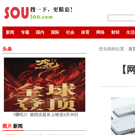
新闻
专题
国内
国际
社会
体育
网络
财经
生活
头条
您当前的位置：
首
【
《哪吒2》第四次延长上映至6月30日
图片
新闻