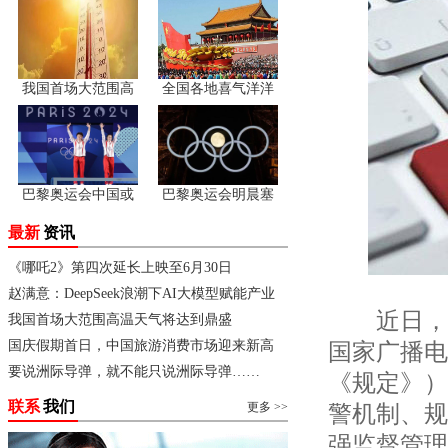
我国首场大范围高
全国各地喜气洋洋
巴黎奥运会中国或
巴黎奥运会明晨塞
最新
资讯
《哪吒2》第四次延长上映至6月30日
赵满意：DeepSeek浪潮下AI大模型赋能产业
近日，国
我国首场大范围高温天气将达到鼎盛
国庆假期首日，中国旅游消费市场迎来新高
国家广播电
要说洲际导弹，就不能只说洲际导弹……
《规定》）
联系
我们
更多 >>
警机制、规
强监督管理